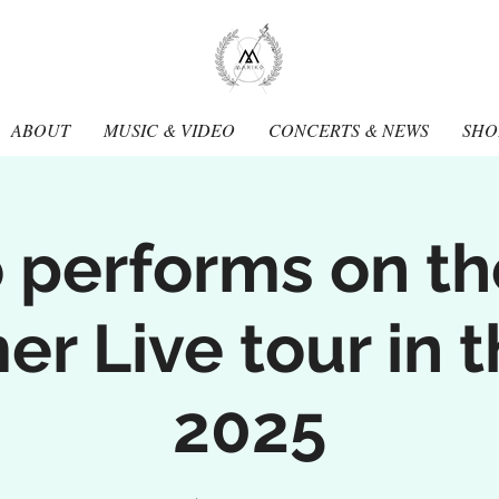
Mariko
Muran
ABOUT
MUSIC & VIDEO
CONCERTS & NEWS
SHO
 performs on t
r Live tour in 
2025