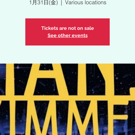
1月31日(金)
  |  
Various locations
Tickets are not on sale
See other events