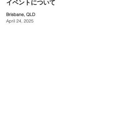
イベントについて
Brisbane, QLD
April 24, 2025
Brisbane Entertainment Centre
Sydney, NSW
April 26, 2025
Qudos Bank Arena
さらに表示
このイベントをシェア